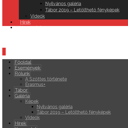
Nyilvános galéria
Tábor 2019 – Letölthető fényképek
Videók
Hírek
Kapcsolat
Főoldal
Események
Rólunk
A Szőttes története
Erasmus+
Tábor
Galéria
Képek
Nyilvános galéria
Tábor 2019 – Letölthető fényképek
Videók
Hírek