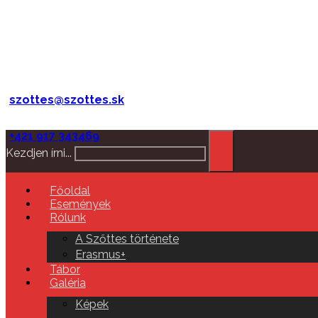
szottes@szottes.sk
+421 917 343469
Kezdjen írni...
Főoldal
Események
Rólunk
A Szőttes története
Erasmus+
Tábor
Galéria
Képek