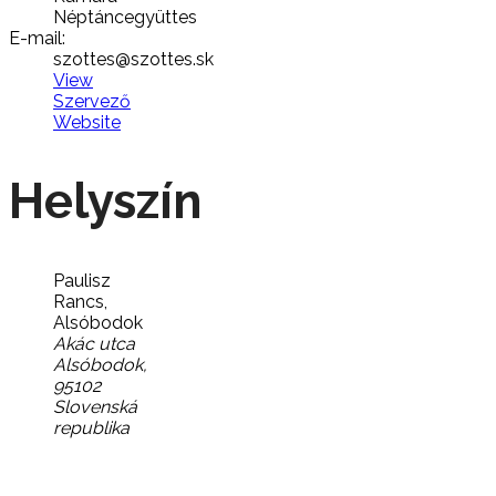
Néptáncegyüttes
E-mail:
szottes@szottes.sk
View
Szervező
Website
Helyszín
Paulisz
Rancs,
Alsóbodok
Akác utca
Alsóbodok
,
95102
Slovenská
republika