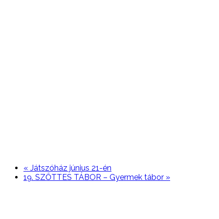
«
Játszóház június 21-én
19. SZŐTTES TÁBOR – Gyermek tábor
»