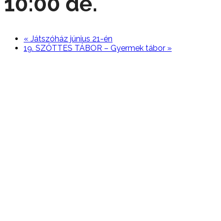
10:00 de.
«
Játszóház június 21-én
19. SZŐTTES TÁBOR – Gyermek tábor
»