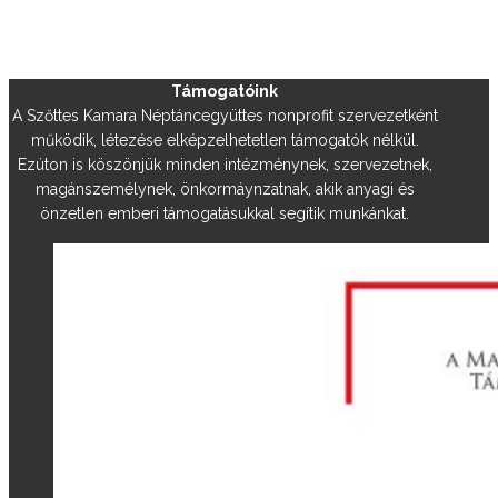
Támogatóink
A Szőttes Kamara Néptáncegyüttes nonprofit szervezetként
működik, létezése elképzelhetetlen támogatók nélkül.
Ezúton is köszönjük minden intézménynek, szervezetnek,
magánszemélynek, önkormáynzatnak, akik anyagi és
önzetlen emberi támogatásukkal segítik munkánkat.