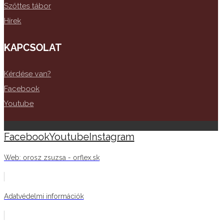
Szőttes tábor
Hírek
KAPCSOLAT
Kérdése van?
Facebook
Youtube
Facebook
Youtube
Instagram
Web: orosz zsuzsa - orflex.sk
Adatvédelmi információk