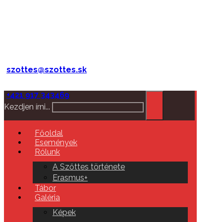
szottes@szottes.sk
+421 917 343469
Kezdjen írni...
Főoldal
Események
Rólunk
A Szőttes története
Erasmus+
Tábor
Galéria
Képek