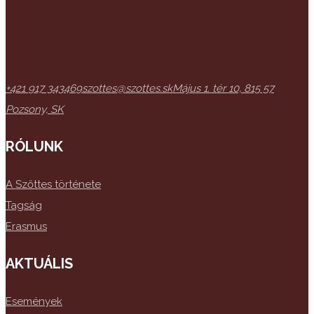
+421 917 343469
szottes@szottes.sk
Május 1. tér 10, 815 57
Pozsony, SK
RÓLUNK
A Szőttes története
Tagság
Erasmus
AKTUÁLIS
Események