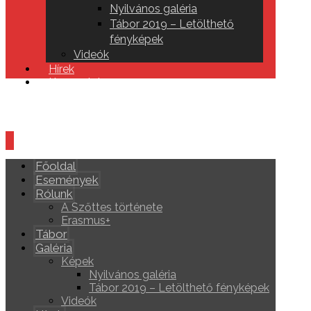
Nyilvános galéria
Tábor 2019 – Letölthető
fényképek
Videók
Hírek
Kapcsolat
Főoldal
Események
Rólunk
A Szőttes története
Erasmus+
Tábor
Galéria
Képek
Nyilvános galéria
Tábor 2019 – Letölthető fényképek
Videók