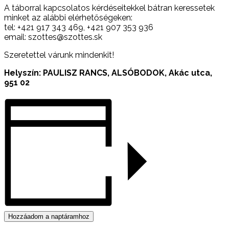
A táborral kapcsolatos kérdéseitekkel bátran keressetek
minket az alábbi elérhetőségeken:
tel: +421 917 343 469, +421 907 353 936
email: szottes@szottes.sk
Szeretettel várunk mindenkit!
Helyszín: PAULISZ RANCS, ALSÓBODOK, Akác utca,
951 02
Hozzáadom a naptáramhoz